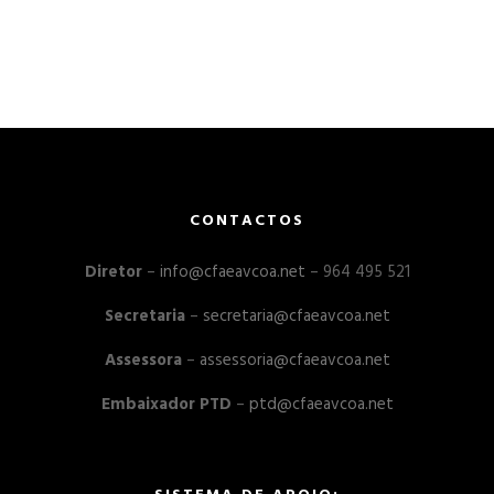
CONTACTOS
Diretor
–
info@cfaeavcoa.net
– 964 495 521
Secretaria
–
secretaria@cfaeavcoa.net
Assessora
–
assessoria@cfaeavcoa.net
Embaixador PTD
–
ptd@cfaeavcoa.net