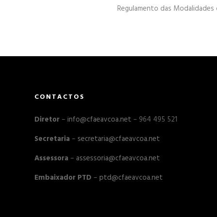
Regulamento das Modalidades
CONTACTOS
Diretor
–
info@cfaeavcoa.net
– 964 495 521
Secretaria
–
secretaria@cfaeavcoa.net
Assessora
–
assessoria@cfaeavcoa.net
Embaixador PTD
–
ptd@cfaeavcoa.net