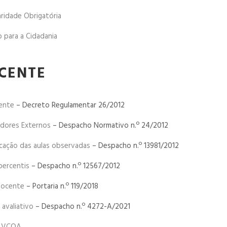
aridade Obrigatória
o para a Cidadania
CENTE
ente
– Decreto Regulamentar 26/2012
adores Externos
– Despacho Normativo n.º 24/2012
icação das aulas observadas
– Despacho n.º 13981/2012
percentis
– Despacho n.º 12567/2012
Docente
– Portaria n.º 119/2018
avaliativo
– Despacho n.º 4272-A/2021