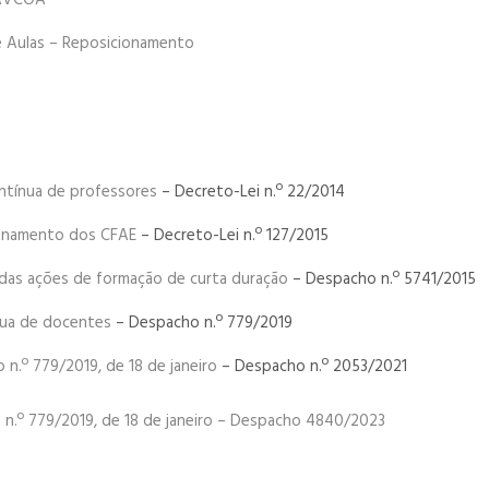
 AVCOA
 Aulas – Reposicionamento
ntínua de professores
– Decreto-Lei n.º 22/2014
ionamento dos CFAE
– Decreto-Lei n.º 127/2015
 das ações de formação de curta duração
– Despacho n.º 5741/2015
nua de docentes
– Despacho n.º 779/2019
n.º 779/2019, de 18 de janeiro
– Despacho n.º 2053/2021
 n.º 779/2019, de 18 de janeiro – Despacho 4840/2023