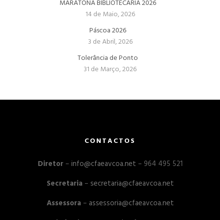
MARATONA BIBLIOTECÁRIA 2026
14 de Maio, 2026
Páscoa 2026
3 de Abril, 2026
Tolerância de Ponto
31 de Março, 2026
CONTACTOS
Diretor
–
info@cfaeavcoa.net
– 964 495 521
Secretaria
–
secretaria@cfaeavcoa.net
Assessora
–
assessoria@cfaeavcoa.net