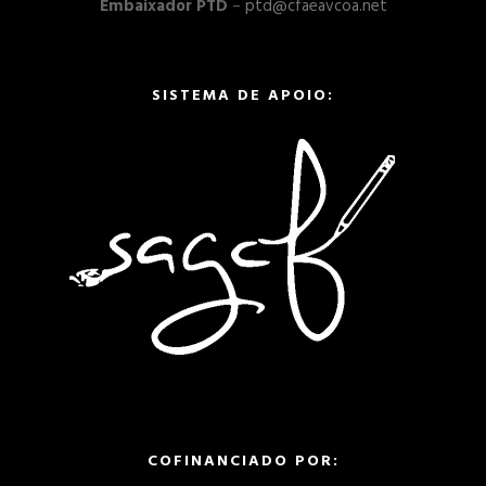
Embaixador PTD
–
ptd@cfaeavcoa.net
SISTEMA DE APOIO:
COFINANCIADO POR: