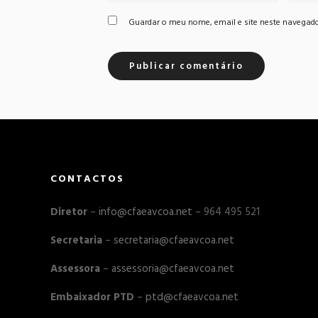
Guardar o meu nome, email e site neste navegado
CONTACTOS
Diretor
–
info@cfaeavcoa.net
– 964 495 521
Secretaria
–
secretaria@cfaeavcoa.net
Assessora
–
assessoria@cfaeavcoa.net
Embaixador PTD
–
ptd@cfaeavcoa.net